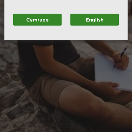
Cymraeg
English