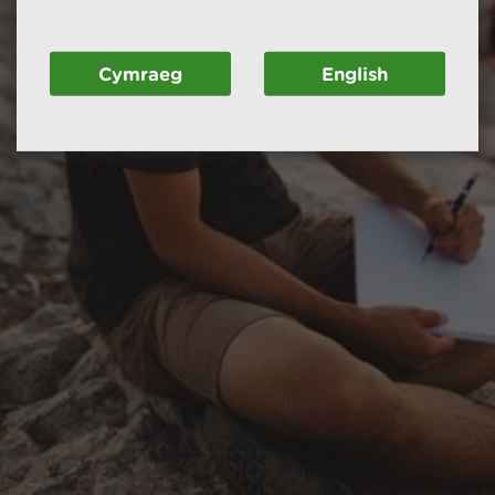
Cymraeg
English