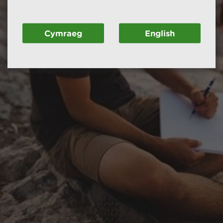
Cymraeg
English