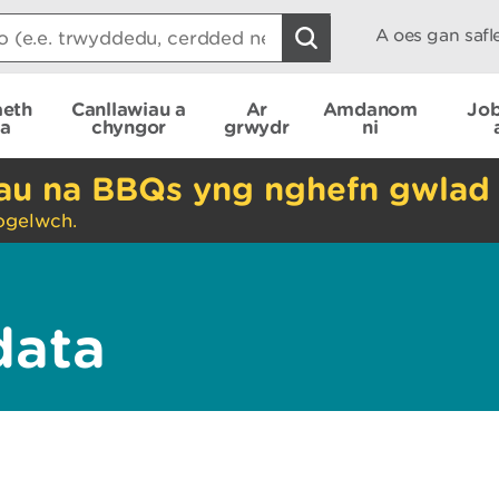
A oes gan saf
aeth
Canllawiau a
Ar
Amdanom
Job
ta
chyngor
grwydr
ni
nau na BBQs yng nghefn gwlad
ogelwch.
data