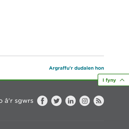
Argraffu’r dudalen hon
I fyny
 â'r sgwrs