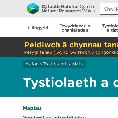
Search:
Trwyddedau a
Tystiol
Llifogydd
chaniatadau
a da
Peidiwch â chynnau ta
Perygl tanau gwyllt. Gwiriwch y cyngor di
Hafan
Tystiolaeth a data
>
Tystiolaeth a 
Mapiau
Ymchwil ac adroddiadau