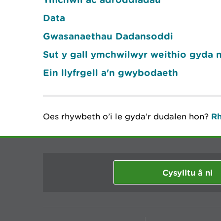
Data
Gwasanaethau Dadansoddi
Sut y gall ymchwilwyr weithio gyda n
Ein llyfrgell a'n gwybodaeth
Oes rhywbeth o’i le gyda’r dudalen hon?
Rh
Cysylltu â ni