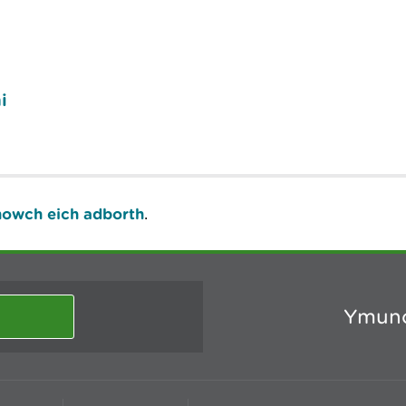
i
owch eich adborth
.
Ymuno