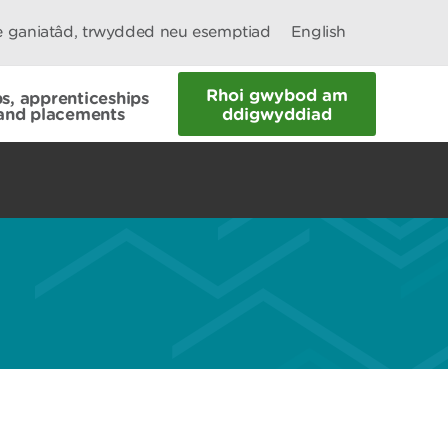
le ganiatâd, trwydded neu esemptiad
English
Rhoi gwybod am
s, apprenticeships
and placements
ddigwyddiad