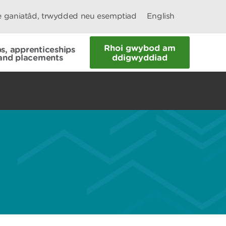
le ganiatâd, trwydded neu esemptiad
English
Rhoi gwybod am
s, apprenticeships
and placements
ddigwyddiad