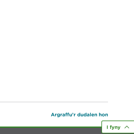
Argraffu’r dudalen hon
I fyny