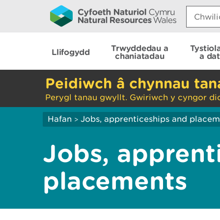
Search:
Trwyddedau a
Tystiol
Llifogydd
chaniatadau
a da
Peidiwch â chynnau ta
Perygl tanau gwyllt. Gwiriwch y cyngor di
Hafan
Jobs, apprenticeships and placem
>
Jobs, apprent
placements