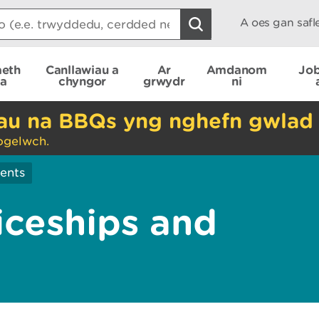
A oes gan saf
aeth
Canllawiau a
Ar
Amdanom
Job
ta
chyngor
grwydr
ni
nau na BBQs yng nghefn gwlad
ogelwch.
ents
iceships and