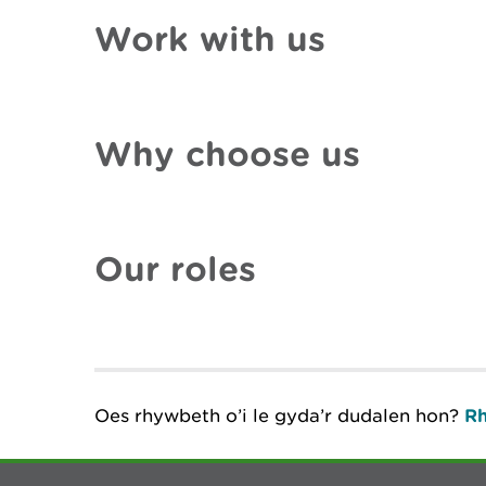
Work with us
Why choose us
Our roles
Oes rhywbeth o’i le gyda’r dudalen hon?
Rh